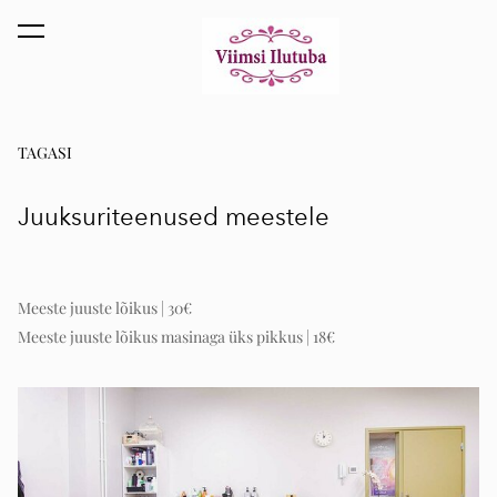
lisati ostukorvi.
Vaata ostukorvi
TAGASI
Juuksuriteenused meestele
Meeste juuste lõikus
| 30€
Meeste juuste lõikus masinaga üks pikkus
| 18€