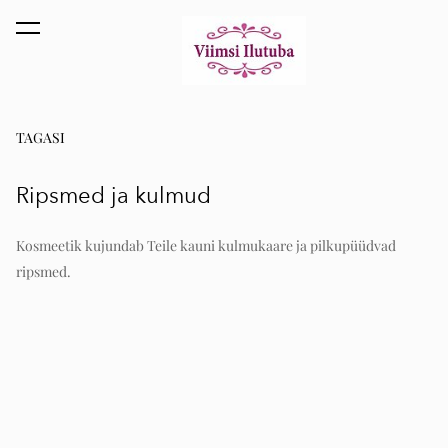
lisati ostukorvi.
Vaata ostukorvi
TAGASI
Ripsmed ja kulmud
Kosmeetik kujundab Teile kauni kulmukaare ja pilkupüüdvad
ripsmed.