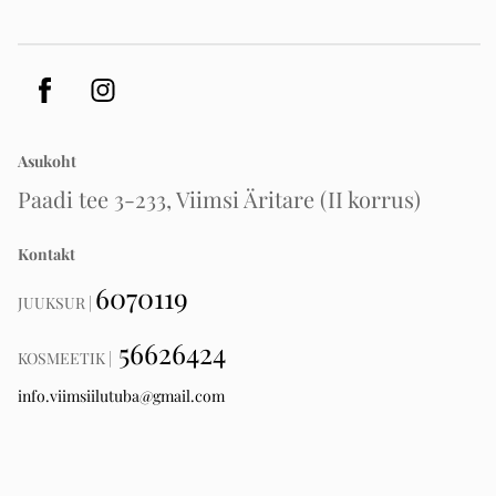
Asukoht
Paadi tee 3-233, Viimsi Äritare (II korrus)
Kontakt
6070119
JUUKSUR |
56626424
KOSMEETIK |
info.viimsiilutuba@gmail.com